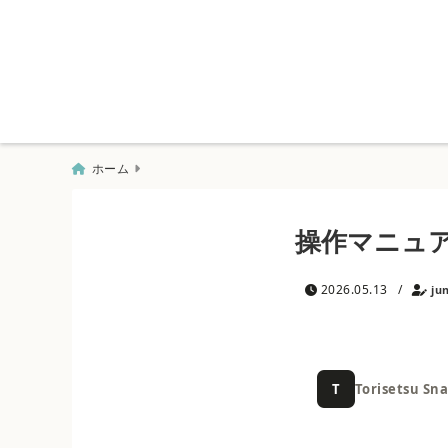
ホーム
操作マニュア
2026.05.13
/
ju
T
Torisetsu Sn